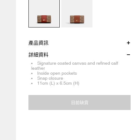
產品資訊
詳細資料
Signature coated canvas and refined calf
leather
Inside open pockets
Snap closure
11cm (L) x 6.5cm (H)
目前缺貨