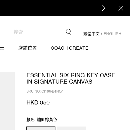
繁體中文
/
ENGLISH
士
店舖位置
COACH CREATE
ESSENTIAL SIX RING KEY CASE
IN SIGNATURE CANVAS
SKU NO: CI196/B4NQ4
HKD 950
顏色: 鏽紅棕黃色