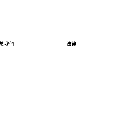
於我們
法律
司資料
使用條款
作機會
安全與隱私
牌保護
球商業誠信計畫
APESTRY