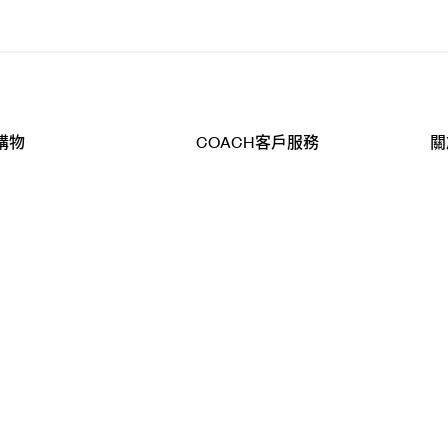
購物
COACH客戶服務
關
查詢
聯絡我們
公
導航
800-902-308
工
品
全
T