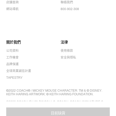
店舖查詢
聯絡我們
網站導航
800-902-308
關於我們
法律
公司資料
使用條款
工作機會
安全與隱私
品牌保護
全球商業誠信計畫
TAPESTRY
©2022 COACH® / MICKEY MOUSE CHARACTER: TM & © DISNEY.
KEITH HARING ARTWORK: © KEITH HARING FOUNDATION.
©2022 COACH IP HOLDINGS LLC. COACH, COACH SIGNATURE C
DESIGN, COACH & TAG DESIGN, COACH HORSE & CARRIAGE
DESIGN ARE REGISTERED TRADEMARKS OF COACH IP HOLDINGS
LLC.
目前缺貨