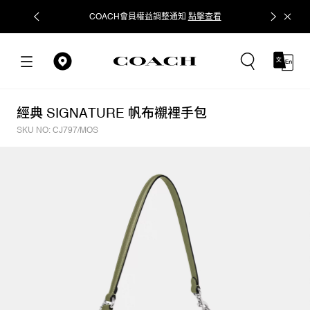
COACH會員權益調整通知
點擊查看
立即追蹤
經典 SIGNATURE 帆布襯裡手包
SKU NO: CJ797/MOS