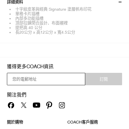
詳細資料
十字紋皮革與經典 Signature 塗層帆布印花
單格卡片插槽
內部多功能插槽
頂部拉鍊閉合設計、布面襯裡
提把高 40 公分
長20公分 x 高12公分 x 寬4.5公分
獲得更多COACH資訊
訂閱
關注我們
關於購物
COACH客戶服務