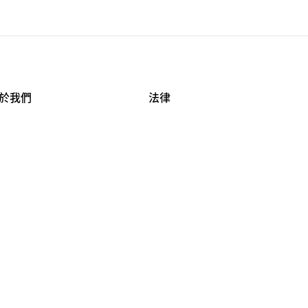
於我們
法律
司資料
使用條款
作機會
安全與隱私
牌保護
球商業誠信計畫
APESTRY