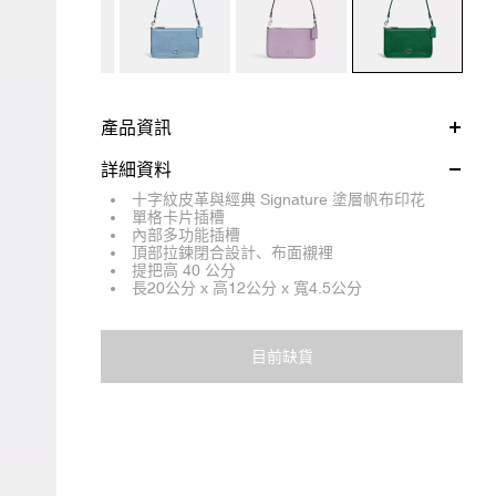
產品資訊
詳細資料
十字紋皮革與經典 Signature 塗層帆布印花
單格卡片插槽
內部多功能插槽
頂部拉鍊閉合設計、布面襯裡
提把高 40 公分
長20公分 x 高12公分 x 寬4.5公分
目前缺貨