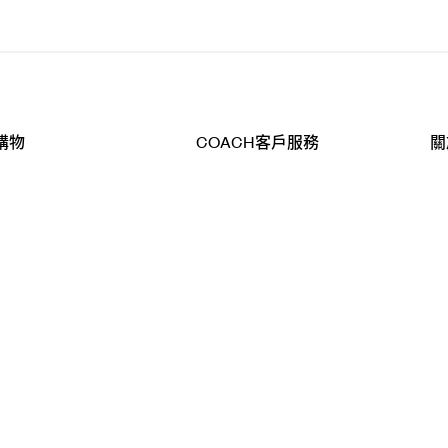
購物
COACH客戶服務
關
查詢
聯絡我們
公
導航
800-902-308
工
品
全
T