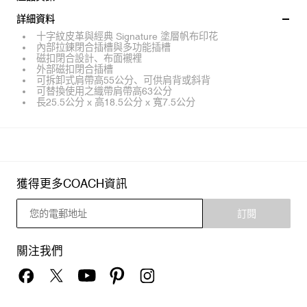
詳細資料
十字紋皮革與經典 Signature 塗層帆布印花
內部拉鍊閉合插槽與多功能插槽
磁扣閉合設計、布面襯裡
外部磁扣閉合插槽
可拆卸式肩帶高55公分、可供肩背或斜背
可替換使用之織帶肩帶高63公分
長25.5公分 x 高18.5公分 x 寬7.5公分
獲得更多COACH資訊
訂閱
關注我們