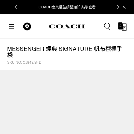
COACH會員權益調整通知
點擊查看
立即追蹤
MESSENGER 經典 SIGNATURE 帆布襯裡手
袋
SKU NO: CJ843/B4D