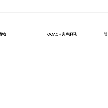
購物
COACH客戶服務
關
查詢
聯絡我們
公
導航
800-902-308
工
品
全
T