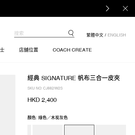
繁體中文
/
ENGLISH
士
店舖位置
COACH CREATE
經典 SIGNATURE 帆布三合一皮夾
SKU NO: CJ882/W2S
HKD 2,400
顏色: 綠色／木炭灰色