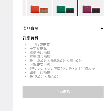
產品資訊
詳細資料
L 型拉鍊皮夾：
十字紋皮革
單格卡片插槽
拉鍊閉合隔層
長11.5公分 x 高9.5公分 x 寬1公分
可拆卸式卡夾：
經典 Signature 塗層帆布印花與十字紋皮革
四格卡片插槽
長10公分 x 高7公分
目前缺貨