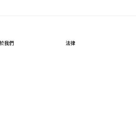
於我們
法律
司資料
使用條款
作機會
安全與隱私
牌保護
球商業誠信計畫
APESTRY