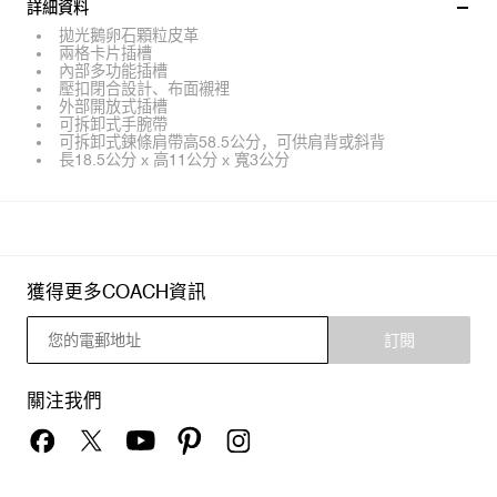
詳細資料
拋光鵝卵石顆粒皮革
兩格卡片插槽
內部多功能插槽
壓扣閉合設計、布面襯裡
外部開放式插槽
可拆卸式手腕帶
可拆卸式鍊條肩帶高58.5公分，可供肩背或斜背
長18.5公分 x 高11公分 x 寬3公分
獲得更多COACH資訊
訂閱
關注我們