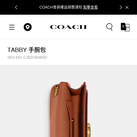
COACH會員權益調整通知
點擊查看
立即追蹤
TABBY 手腕包
SKU NO: CJ925/B4B4D