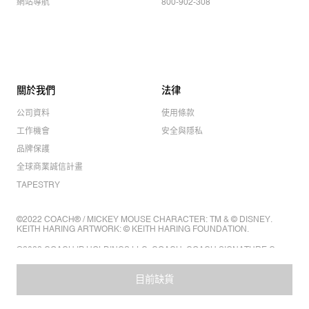
網站導航
800-902-308
關於我們
法律
公司資料
使用條款
工作機會
安全與隱私
品牌保護
全球商業誠信計畫
TAPESTRY
©2022 COACH® / MICKEY MOUSE CHARACTER: TM & © DISNEY.
KEITH HARING ARTWORK: © KEITH HARING FOUNDATION.
©2022 COACH IP HOLDINGS LLC. COACH, COACH SIGNATURE C
DESIGN, COACH & TAG DESIGN, COACH HORSE & CARRIAGE
DESIGN ARE REGISTERED TRADEMARKS OF COACH IP HOLDINGS
LLC.
目前缺貨