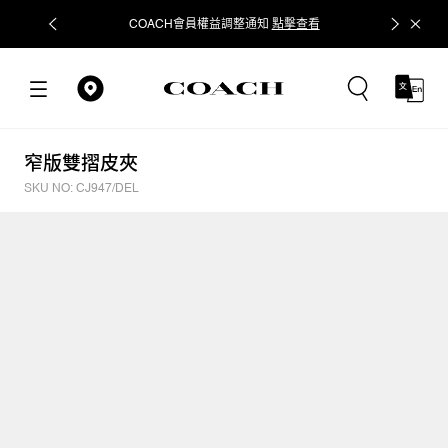
COACH會員權益調整通知
點擊查看
立即追蹤
窄版雙摺皮夾
SKU NO: CJ947/DEL