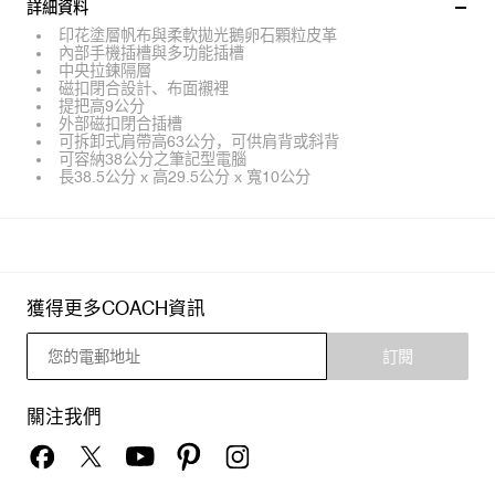
詳細資料
印花塗層帆布與柔軟拋光鵝卵石顆粒皮革
內部手機插槽與多功能插槽
中央拉鍊隔層
磁扣閉合設計、布面襯裡
提把高9公分
外部磁扣閉合插槽
可拆卸式肩帶高63公分，可供肩背或斜背
可容納38公分之筆記型電腦
長38.5公分 x 高29.5公分 x 寬10公分
獲得更多COACH資訊
訂閱
關注我們