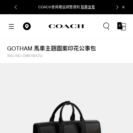
COACH會員權益調整通知
點擊查看
立即追蹤
GOTHAM 馬車主題圖案印花公事包
SKU NO: CM418/A7U