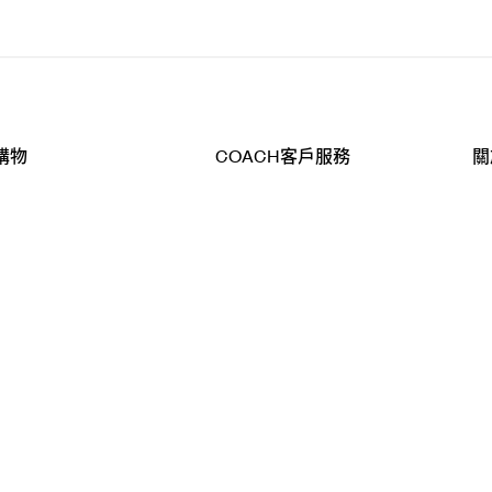
購物
COACH客戶服務
關
查詢
聯絡我們
公
導航
800-902-308
工
品
全
T