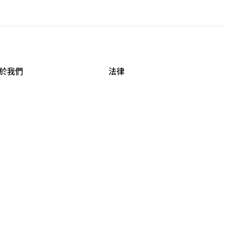
於我們
法律
司資料
使用條款
作機會
安全與隱私
牌保護
球商業誠信計畫
APESTRY