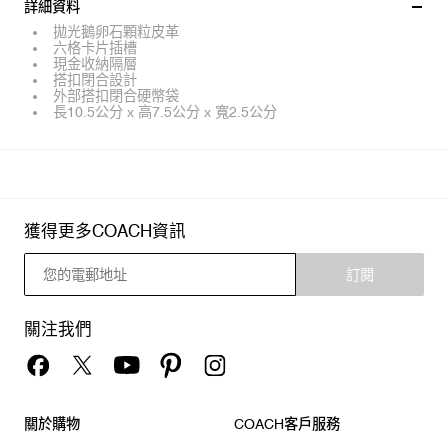
詳細資料
拋光鵝卵石顆粒皮革
六格卡片插槽
現金收納隔層
搭扣閉合設計
外部搭扣閉合硬幣袋
長10.5公分 x 高7.5公分 x 寬2.5公分
獲得更多COACH資訊
訂閱
關注我們
關於購物
COACH客戶服務