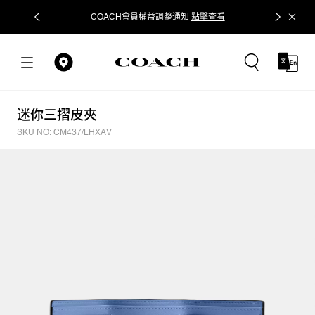
COACH會員權益調整通知
點擊查看
立即追蹤
迷你三摺皮夾
SKU NO: CM437/LHXAV