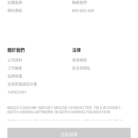
店舖查詢
聯絡我們
網站導航
800-902-308
關於我們
法律
公司資料
使用條款
工作機會
安全與隱私
品牌保護
全球商業誠信計畫
TAPESTRY
©2022 COACH® / MICKEY MOUSE CHARACTER: TM & © DISNEY.
KEITH HARING ARTWORK: © KEITH HARING FOUNDATION.
©2022 COACH IP HOLDINGS LLC. COACH, COACH SIGNATURE C
DESIGN, COACH & TAG DESIGN, COACH HORSE & CARRIAGE
DESIGN ARE REGISTERED TRADEMARKS OF COACH IP HOLDINGS
LLC.
目前缺貨