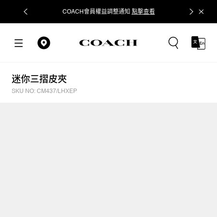
COACH會員權益調整通知
點擊查看
立即追蹤
迷你三摺皮夾
SKU NO: CM437/LHXEP