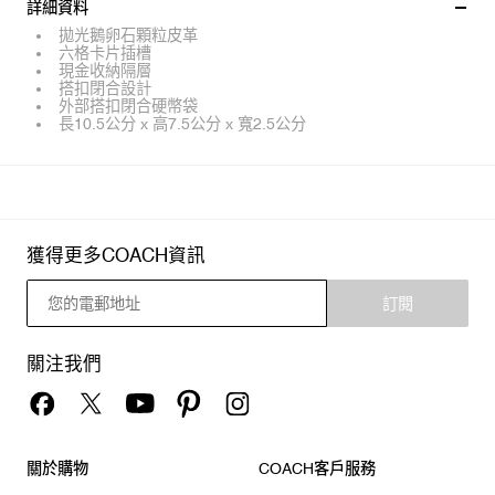
詳細資料
拋光鵝卵石顆粒皮革
六格卡片插槽
現金收納隔層
搭扣閉合設計
外部搭扣閉合硬幣袋
長10.5公分 x 高7.5公分 x 寬2.5公分
獲得更多COACH資訊
訂閱
關注我們
關於購物
COACH客戶服務