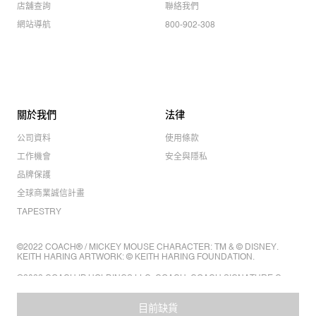
店舖查詢
聯絡我們
網站導航
800-902-308
關於我們
法律
公司資料
使用條款
工作機會
安全與隱私
品牌保護
全球商業誠信計畫
TAPESTRY
©2022 COACH® / MICKEY MOUSE CHARACTER: TM & © DISNEY.
KEITH HARING ARTWORK: © KEITH HARING FOUNDATION.
©2022 COACH IP HOLDINGS LLC. COACH, COACH SIGNATURE C
DESIGN, COACH & TAG DESIGN, COACH HORSE & CARRIAGE
DESIGN ARE REGISTERED TRADEMARKS OF COACH IP HOLDINGS
LLC.
目前缺貨