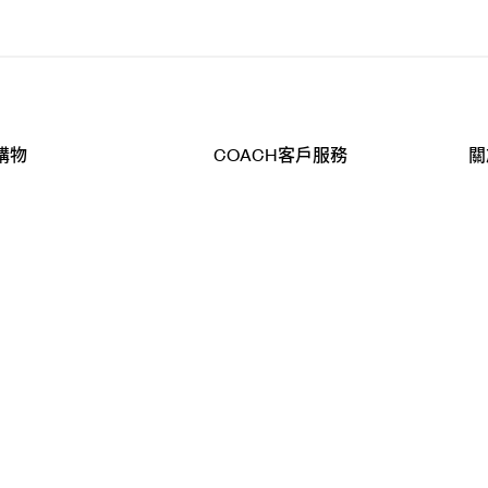
購物
COACH客戶服務
關
查詢
聯絡我們
公
導航
800-902-308
工
品
全
T