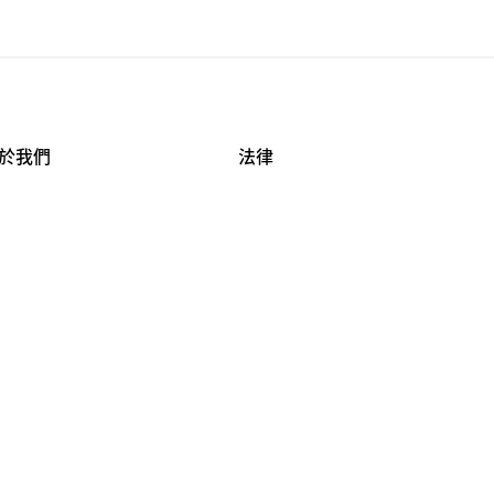
於我們
法律
司資料
使用條款
作機會
安全與隱私
牌保護
球商業誠信計畫
APESTRY