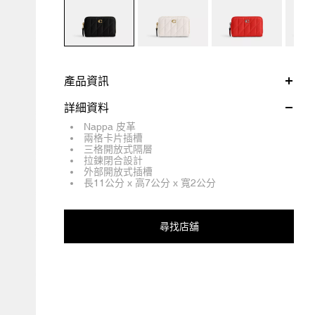
產品資訊
詳細資料
Nappa 皮革
兩格卡片插槽
三格開放式隔層
拉鍊閉合設計
外部開放式插槽
長11公分 x 高7公分 x 寬2公分
尋找店舖