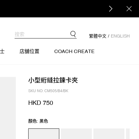
繁體中文
/
ENGLISH
士
店舖位置
COACH CREATE
小型絎縫拉鍊卡夾
SKU NO: CM505/B4/BK
HKD 750
顏色: 黑色