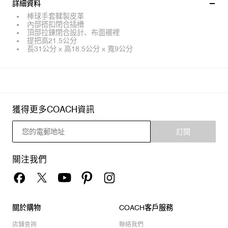
詳細資料
棒球手套鞣製皮革
內部搭扣閉合插槽
頂部拉鍊閉合設計、布面襯裡
提把高21.5公分
長31公分 x 高18.5公分 x 寬9公分
獲得更多COACH資訊
訂閱
關注我們
關於購物
COACH客戶服務
店舖查詢
聯絡我們