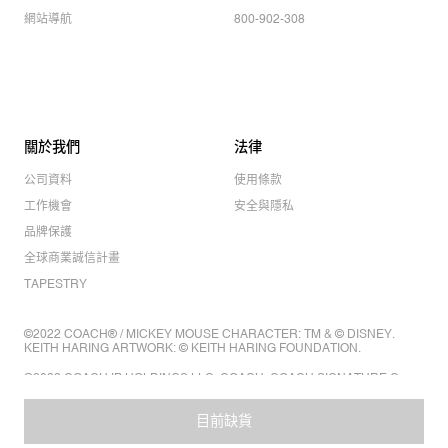
網站導航
800-902-308
關於我們
法律
公司資料
使用條款
工作機會
安全與隱私
品牌保護
全球商業誠信計畫
TAPESTRY
©2022 COACH® / MICKEY MOUSE CHARACTER: TM & © DISNEY.
KEITH HARING ARTWORK: © KEITH HARING FOUNDATION.
©2022 COACH IP HOLDINGS LLC. COACH, COACH SIGNATURE C
DESIGN, COACH & TAG DESIGN, COACH HORSE & CARRIAGE
DESIGN ARE REGISTERED TRADEMARKS OF COACH IP HOLDINGS
LLC.
目前缺貨