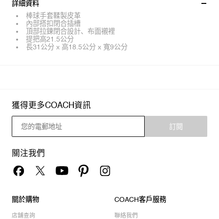
詳細資料
棒球手套鞣製皮革
內部搭扣閉合插槽
頂部拉鍊閉合設計、布面襯裡
提把高21.5公分
長31公分 x 高18.5公分 x 寬9公分
獲得更多COACH資訊
訂閱
關注我們
關於購物
COACH客戶服務
店舖查詢
聯絡我們