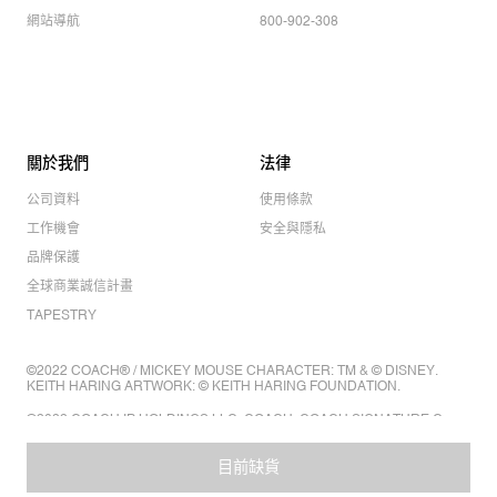
網站導航
800-902-308
關於我們
法律
公司資料
使用條款
工作機會
安全與隱私
品牌保護
全球商業誠信計畫
TAPESTRY
©2022 COACH® / MICKEY MOUSE CHARACTER: TM & © DISNEY.
KEITH HARING ARTWORK: © KEITH HARING FOUNDATION.
©2022 COACH IP HOLDINGS LLC. COACH, COACH SIGNATURE C
DESIGN, COACH & TAG DESIGN, COACH HORSE & CARRIAGE
DESIGN ARE REGISTERED TRADEMARKS OF COACH IP HOLDINGS
LLC.
目前缺貨