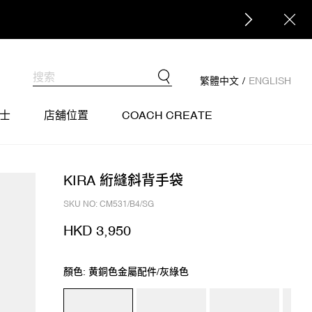
繁體中文
/
ENGLISH
士
店舖位置
COACH CREATE
KIRA 絎縫斜背手袋
SKU NO: CM531/B4/SG
HKD 3,950
顏色: 黄銅色金屬配件/灰綠色