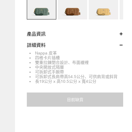
產品資訊
詳細資料
Nappa 皮革
四格卡片插槽
雙重拉鍊閉合設計、布面襯裡
中央開放式隔層
可拆卸式手腕帶
可拆卸式長肩帶高54.5公分、可供肩背或斜背
長19公分 x 高10.5公分 x 寬4公分
目前缺貨