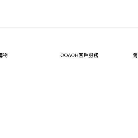
購物
COACH客戶服務
關
查詢
聯絡我們
公
導航
800-902-308
工
品
全
T