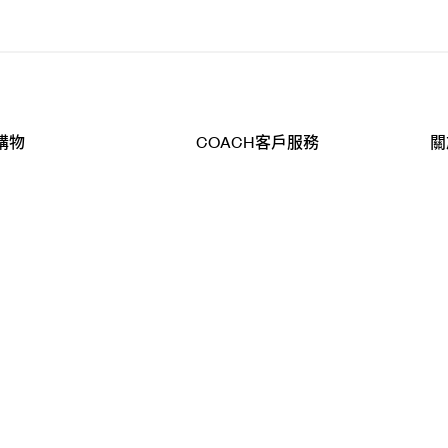
購物
COACH客戶服務
關
查詢
聯絡我們
公
導航
800-902-308
工
品
全
T