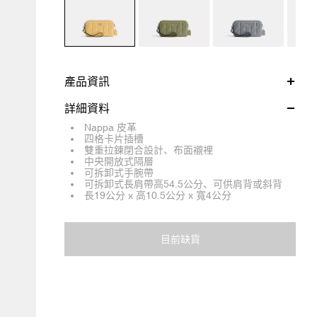
產品資訊
詳細資料
Nappa 皮革
四格卡片插槽
雙重拉鍊閉合設計、布面襯裡
中央開放式隔層
可拆卸式手腕帶
可拆卸式長肩帶高54.5公分、可供肩背或斜背
長19公分 x 高10.5公分 x 寬4公分
目前缺貨