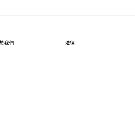
於我們
法律
司資料
使用條款
作機會
安全與隱私
牌保護
球商業誠信計畫
APESTRY