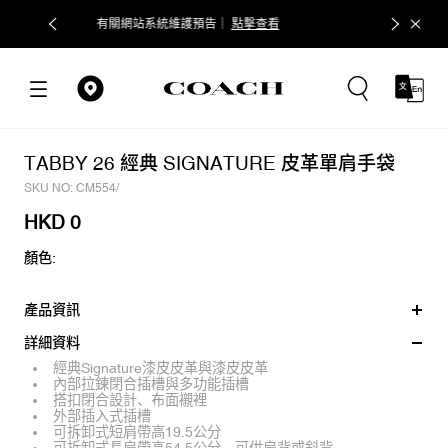
維護預告｜
點擊查看
COACH會員權益調整通知
點擊查看
TABBY 26 經典 SIGNATURE 皮革單肩手袋
SKU NO: CM554/
HKD 0
顏色:
產品資訊
詳細資料
經典Signature漆皮皮革與漆皮皮革
內部拉鍊閉合插槽與多功能插槽
搭扣閉合設計、布面襯裡
外部插入式插槽
可拆卸式短肩帶高19.5公分
可拆卸式長肩帶高54.5公分，可供肩背或斜背