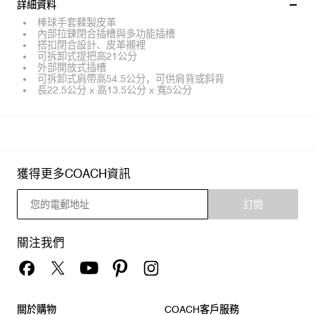
詳細資料
棒球手套鞣製皮革
內部拉鍊閉合插槽與多功能插槽
搭扣閉合設計、皮革襯裡
可拆卸式提把高21公分
外部開放式插槽
可拆卸式肩帶高54.5公分，可供肩背或斜背
長22.5公分 x 高13.5公分 x 寬5公分
獲得更多COACH資訊
訂閱
關注我們
關於購物
COACH客戶服務