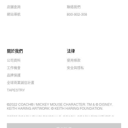
店舖查詢
聯絡我們
網站導航
800-902-308
關於我們
法律
公司資料
使用條款
工作機會
安全與隱私
品牌保護
全球商業誠信計畫
TAPESTRY
©2022 COACH® / MICKEY MOUSE CHARACTER: TM & © DISNEY.
KEITH HARING ARTWORK: © KEITH HARING FOUNDATION.
©2022 COACH IP HOLDINGS LLC. COACH, COACH SIGNATURE C
DESIGN, COACH & TAG DESIGN, COACH HORSE & CARRIAGE
DESIGN ARE REGISTERED TRADEMARKS OF COACH IP HOLDINGS