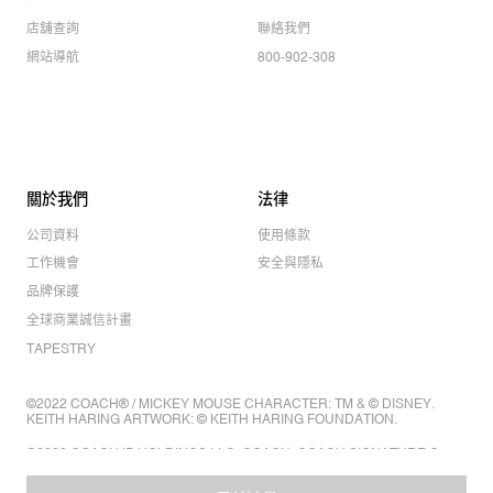
店舖查詢
聯絡我們
網站導航
800-902-308
關於我們
法律
公司資料
使用條款
工作機會
安全與隱私
品牌保護
全球商業誠信計畫
TAPESTRY
©2022 COACH® / MICKEY MOUSE CHARACTER: TM & © DISNEY.
KEITH HARING ARTWORK: © KEITH HARING FOUNDATION.
©2022 COACH IP HOLDINGS LLC. COACH, COACH SIGNATURE C
DESIGN, COACH & TAG DESIGN, COACH HORSE & CARRIAGE
DESIGN ARE REGISTERED TRADEMARKS OF COACH IP HOLDINGS