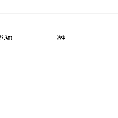
於我們
法律
司資料
使用條款
作機會
安全與隱私
牌保護
球商業誠信計畫
APESTRY