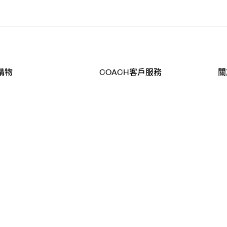
購物
COACH客戶服務
關
查詢
聯絡我們
公
導航
800-902-308
工
品
全
T