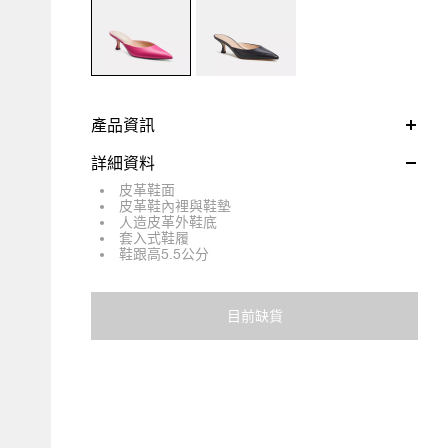
產品資訊
詳細資料
皮革鞋面
皮革鞋內裡與鞋墊
人造皮革外鞋底
套入式鞋履
鞋跟高5.5公分
目前缺貨