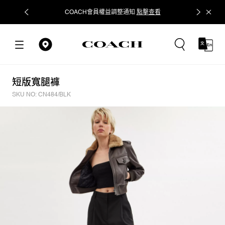
COACH會員權益調整通知
點擊查看
立即追蹤
短版寬腿褲
SKU NO: CN484/BLK