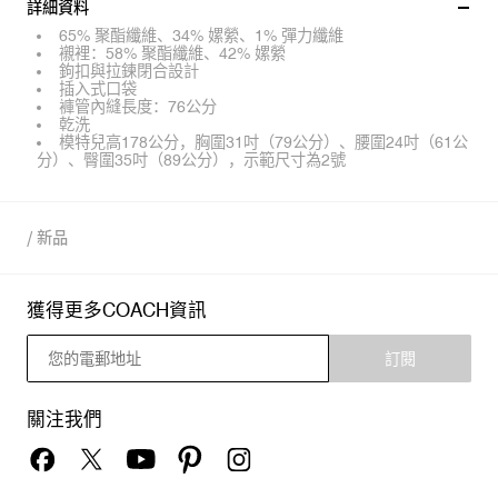
詳細資料
65% 聚酯纖維、34% 嫘縈、1% 彈力纖維
襯裡：58% 聚酯纖維、42% 嫘縈
鉤扣與拉鍊閉合設計
插入式口袋
褲管內縫長度：76公分
乾洗
模特兒高178公分，胸圍31吋（79公分）、腰圍24吋（61公
分）、臀圍35吋（89公分），示範尺寸為2號
/
新品
獲得更多COACH資訊
訂閱
關注我們