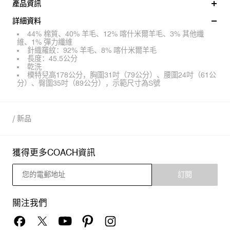
產品資訊
詳細資料
44% 棉質、40% 羊毛、12% 喀什米爾羊毛、3% 其他纖
維、1% 彈力纖維
針織羅紋：92% 羊毛、8% 喀什米爾羊毛
長度：45.5公分
乾洗
模特兒高178公分，胸圍31吋（79公分）、腰圍24吋（61公
分）、臀圍35吋（89公分），示範尺寸為S號
/
新品
獲得更多COACH資訊
訂閱
關注我們