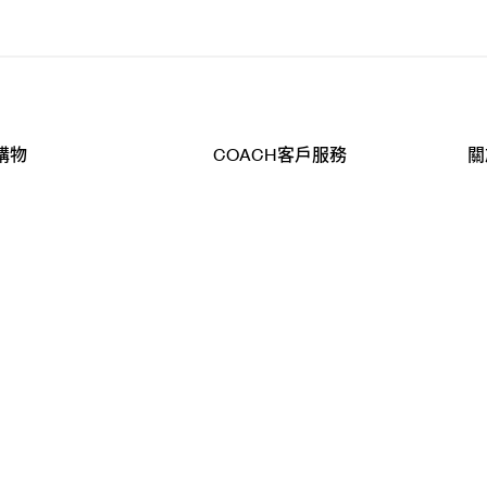
購物
COACH客戶服務
關
查詢
聯絡我們
公
導航
800-902-308
工
品
全
T