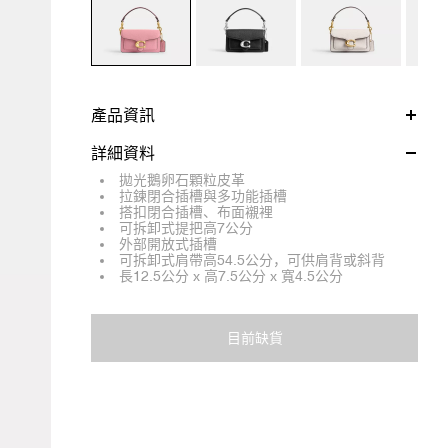
產品資訊
詳細資料
拋光鵝卵石顆粒皮革
拉鍊閉合插槽與多功能插槽
搭扣閉合插槽、布面襯裡
可拆卸式提把高7公分
外部開放式插槽
可拆卸式肩帶高54.5公分，可供肩背或斜背
長12.5公分 x 高7.5公分 x 寬4.5公分
目前缺貨