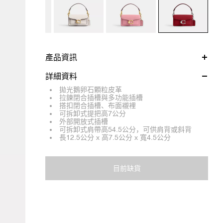
產品資訊
詳細資料
拋光鵝卵石顆粒皮革
拉鍊閉合插槽與多功能插槽
搭扣閉合插槽、布面襯裡
可拆卸式提把高7公分
外部開放式插槽
可拆卸式肩帶高54.5公分，可供肩背或斜背
長12.5公分 x 高7.5公分 x 寬4.5公分
目前缺貨