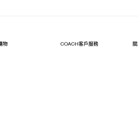
購物
COACH客戶服務
關
查詢
聯絡我們
公
導航
800-902-308
工
品
全
T