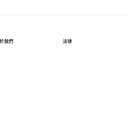
於我們
法律
司資料
使用條款
作機會
安全與隱私
牌保護
球商業誠信計畫
APESTRY