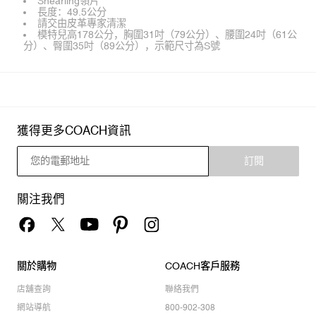
Shearling領片
長度：49.5公分
請交由皮革專家清潔
模特兒高178公分，胸圍31吋（79公分）、腰圍24吋（61公
分）、臀圍35吋（89公分），示範尺寸為S號
獲得更多COACH資訊
訂閱
關注我們
關於購物
COACH客戶服務
店舖查詢
聯絡我們
網站導航
800-902-308