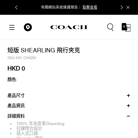
有關網站系統維護預告｜
點擊查看
短版 SHEARLING 飛行夾克
SKU NO: CN926/
HKD 0
顏色:
產品尺寸
產品資訊
詳細資料
100% 羊羔皮革Shearling
拉鍊閉合設計
插入式口袋