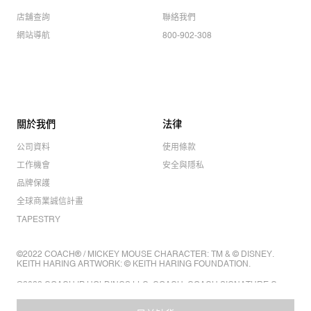
店舖查詢
聯絡我們
網站導航
800-902-308
關於我們
法律
公司資料
使用條款
工作機會
安全與隱私
品牌保護
全球商業誠信計畫
TAPESTRY
©2022 COACH® / MICKEY MOUSE CHARACTER: TM & © DISNEY.
KEITH HARING ARTWORK: © KEITH HARING FOUNDATION.
©2022 COACH IP HOLDINGS LLC. COACH, COACH SIGNATURE C
DESIGN, COACH & TAG DESIGN, COACH HORSE & CARRIAGE
DESIGN ARE REGISTERED TRADEMARKS OF COACH IP HOLDINGS