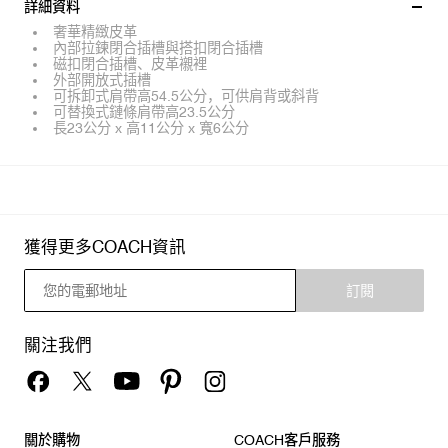
詳細資料
奢華精緻皮革
內部拉鍊閉合插槽與搭扣閉合插槽
磁扣閉合插槽、皮革襯裡
外部開放式插槽
可拆卸式肩帶高54.5公分，可供肩背或斜背
可替換式鏈條肩帶高23.5公分
長23公分 x 高11公分 x 寬6公分
獲得更多COACH資訊
訂閱
關注我們
關於購物
COACH客戶服務