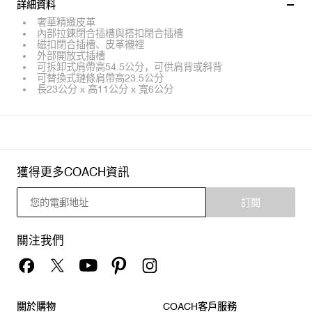
詳細資料
奢華精緻皮革
內部拉鍊閉合插槽與搭扣閉合插槽
磁扣閉合插槽、皮革襯裡
外部開放式插槽
可拆卸式肩帶高54.5公分，可供肩背或斜背
可替換式鏈條肩帶高23.5公分
長23公分 x 高11公分 x 寬6公分
獲得更多COACH資訊
訂閱
關注我們
關於購物
COACH客戶服務