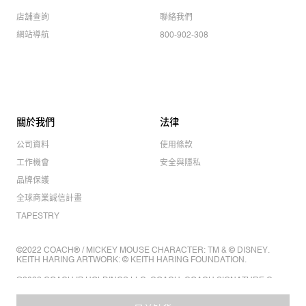
店舖查詢
聯絡我們
網站導航
800-902-308
關於我們
法律
公司資料
使用條款
工作機會
安全與隱私
品牌保護
全球商業誠信計畫
TAPESTRY
©2022 COACH® / MICKEY MOUSE CHARACTER: TM & © DISNEY.
KEITH HARING ARTWORK: © KEITH HARING FOUNDATION.
©2022 COACH IP HOLDINGS LLC. COACH, COACH SIGNATURE C
DESIGN, COACH & TAG DESIGN, COACH HORSE & CARRIAGE
DESIGN ARE REGISTERED TRADEMARKS OF COACH IP HOLDINGS