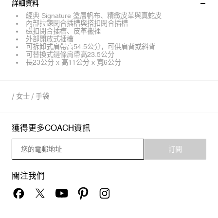
詳細資料
經典 Signature 塗層帆布、精緻皮革與真蛇皮
內部拉鍊閉合插槽與搭扣閉合插槽
磁扣閉合插槽、皮革襯裡
外部開放式插槽
可拆卸式肩帶高54.5公分，可供肩背或斜背
可替換式鏈條肩帶高23.5公分
長23公分 x 高11公分 x 寬6公分
/
女士
/
手袋
獲得更多COACH資訊
訂閱
關注我們