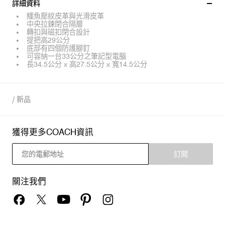
詳細資料
鱷魚壓紋皮革與光滑皮革
中央拉鍊閉合隔層
轉扣與磁扣閉合設計
提把高29公分
底部有四個防護腳釘
可容納一台33公分之筆記型電腦
長34.5公分 x 高27.5公分 x 寬14.5公分
/
新品
獲得更多COACH資訊
訂閱
關注我們