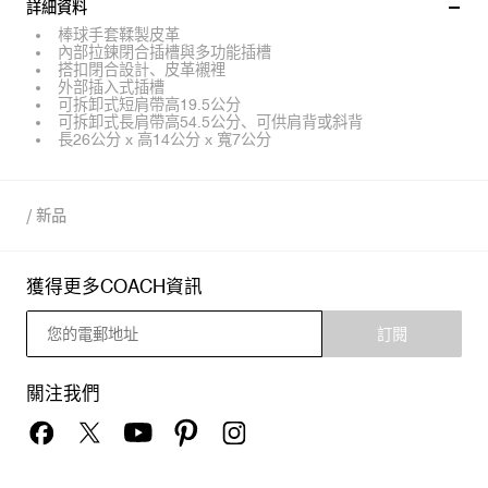
詳細資料
棒球手套鞣製皮革
內部拉鍊閉合插槽與多功能插槽
搭扣閉合設計、皮革襯裡
外部插入式插槽
可拆卸式短肩帶高19.5公分
可拆卸式長肩帶高54.5公分、可供肩背或斜背
長26公分 x 高14公分 x 寬7公分
/
新品
獲得更多COACH資訊
訂閱
關注我們