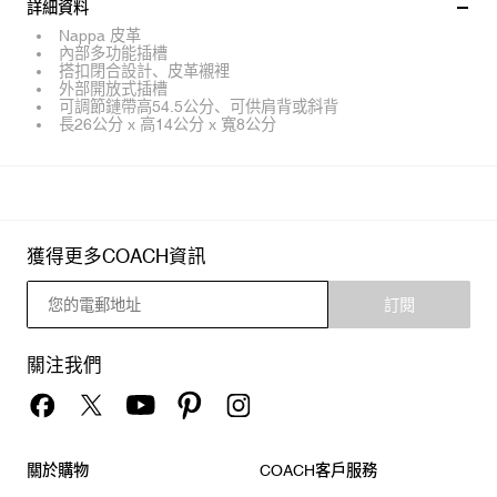
詳細資料
Nappa 皮革
內部多功能插槽
搭扣閉合設計、皮革襯裡
外部開放式插槽
可調節鏈帶高54.5公分、可供肩背或斜背
長26公分 x 高14公分 x 寬8公分
獲得更多COACH資訊
訂閱
關注我們
關於購物
COACH客戶服務