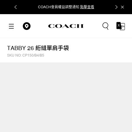
COACH會員權益調整通知
點擊查看
立即追蹤
TABBY 26 絎縫單肩手袋
SKU NO: CP150/B4/B5