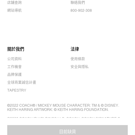
店舖查詢
聯絡我們
網站導航
800-902-308
關於我們
法律
公司資料
使用條款
工作機會
安全與隱私
品牌保護
全球商業誠信計畫
TAPESTRY
©2022 COACH® / MICKEY MOUSE CHARACTER: TM & © DISNEY.
KEITH HARING ARTWORK: © KEITH HARING FOUNDATION.
©2022 COACH IP HOLDINGS LLC. COACH, COACH SIGNATURE C
DESIGN, COACH & TAG DESIGN, COACH HORSE & CARRIAGE
DESIGN ARE REGISTERED TRADEMARKS OF COACH IP HOLDINGS
LLC.
目前缺貨