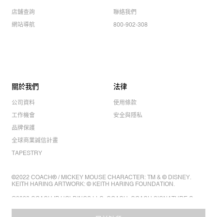
店舖查詢
聯絡我們
網站導航
800-902-308
關於我們
法律
公司資料
使用條款
工作機會
安全與隱私
品牌保護
全球商業誠信計畫
TAPESTRY
©2022 COACH® / MICKEY MOUSE CHARACTER: TM & © DISNEY.
KEITH HARING ARTWORK: © KEITH HARING FOUNDATION.
©2022 COACH IP HOLDINGS LLC. COACH, COACH SIGNATURE C
DESIGN, COACH & TAG DESIGN, COACH HORSE & CARRIAGE
DESIGN ARE REGISTERED TRADEMARKS OF COACH IP HOLDINGS