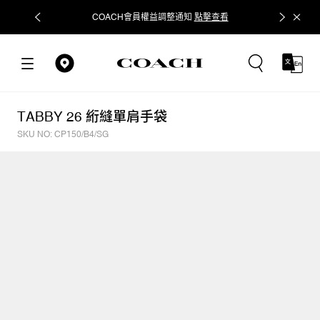
COACH會員權益調整通知
點擊查看
立即追蹤
TABBY 26 絎縫單肩手袋
SKU NO: CP150/B4/SG