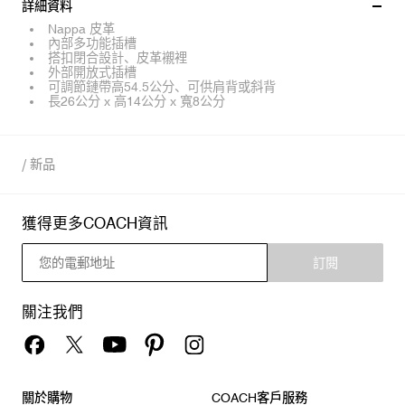
詳細資料
Nappa 皮革
內部多功能插槽
搭扣閉合設計、皮革襯裡
外部開放式插槽
可調節鏈帶高54.5公分、可供肩背或斜背
長26公分 x 高14公分 x 寬8公分
/
新品
獲得更多COACH資訊
訂閱
關注我們
關於購物
COACH客戶服務