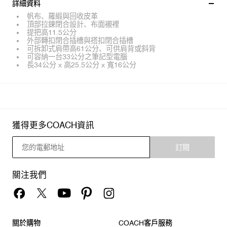
詳細資料
帆布、羅緞與回收皮革
頂部拉鍊閉合設計、布面襯裡
提把高11.5公分
外部轉扣閉合插槽與搭扣閉合插槽
可拆卸式肩帶高61公分、可供肩背或斜背
可容納一台33公分之筆記型電腦
長34公分 x 高25.5公分 x 寬16公分
獲得更多COACH資訊
訂閱
關注我們
關於購物
COACH客戶服務