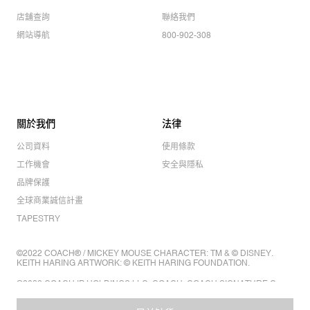
店舖查詢
聯絡我們
網站導航
800-902-308
關於我們
法律
公司資料
使用條款
工作機會
安全與隱私
品牌保護
全球商業誠信計畫
TAPESTRY
©2022 COACH® / MICKEY MOUSE CHARACTER: TM & © DISNEY.
KEITH HARING ARTWORK: © KEITH HARING FOUNDATION.
©2022 COACH IP HOLDINGS LLC. COACH, COACH SIGNATURE C
DESIGN, COACH & TAG DESIGN, COACH HORSE & CARRIAGE
DESIGN ARE REGISTERED TRADEMARKS OF COACH IP HOLDINGS