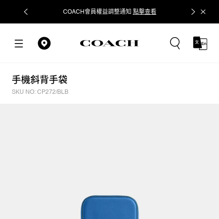
COACH會員權益調整通知
點擊查看
立即追蹤
手機斜背手袋
SKU NO: CP272/BLB