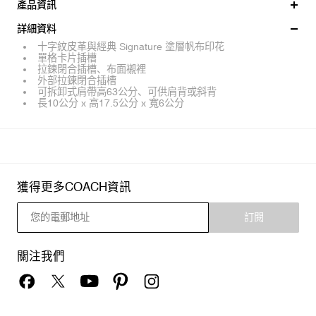
產品資訊
詳細資料
十字紋皮革與經典 Signature 塗層帆布印花
單格卡片插槽
拉鍊閉合插槽、布面襯裡
外部拉鍊閉合插槽
可拆卸式肩帶高63公分、可供肩背或斜背
長10公分 x 高17.5公分 x 寬6公分
獲得更多COACH資訊
訂閱
關注我們