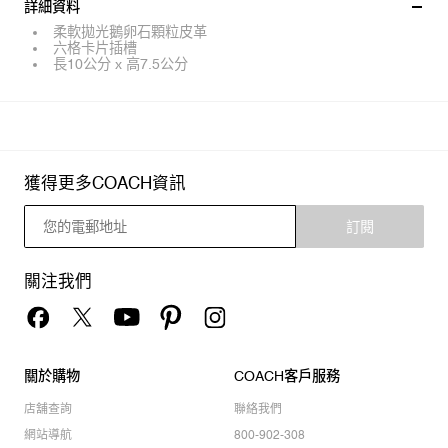
詳細資料
柔軟拋光鵝卵石顆粒皮革
六格卡片插槽
長10公分 x 高7.5公分
獲得更多COACH資訊
訂閱
關注我們
關於購物
COACH客戶服務
店舖查詢
聯絡我們
網站導航
800-902-308