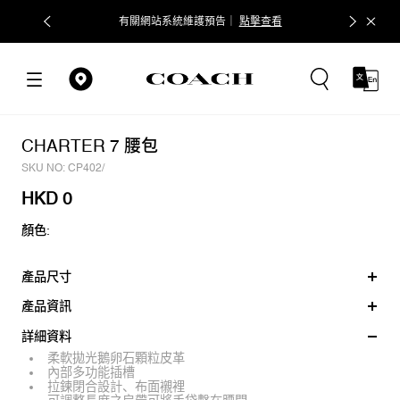
有關網站系統維護預告｜
點擊查看
CHARTER 7 腰包
SKU NO: CP402/
HKD 0
顏色:
產品尺寸
產品資訊
詳細資料
柔軟拋光鵝卵石顆粒皮革
內部多功能插槽
拉鍊閉合設計、布面襯裡