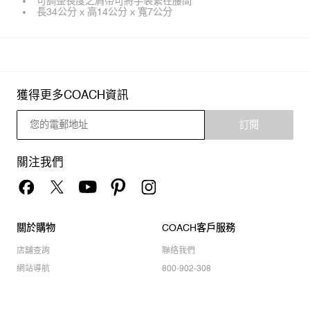
可調整長度之肩帶可將手袋繫在腰間
長34公分 x 高14公分 x 寬7公分
獲得更多COACH資訊
訂閱
關注我們
關於購物
COACH客戶服務
店舖查詢
聯絡我們
網站導航
800-902-308