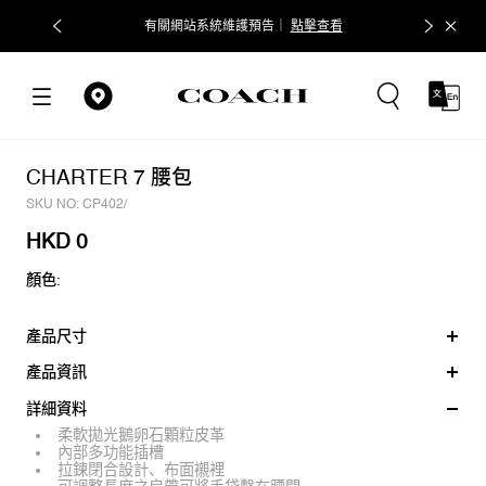
有關網站系統維護預告｜
點擊查看
CHARTER 7 腰包
SKU NO: CP402/
HKD 0
顏色:
產品尺寸
產品資訊
詳細資料
柔軟拋光鵝卵石顆粒皮革
內部多功能插槽
拉鍊閉合設計、布面襯裡