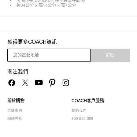
可調整長度之肩帶可將手袋繫在腰間
長34公分 x 高14公分 x 寬7公分
獲得更多COACH資訊
訂閱
關注我們
關於購物
COACH客戶服務
店舖查詢
聯絡我們
網站導航
800-902-308