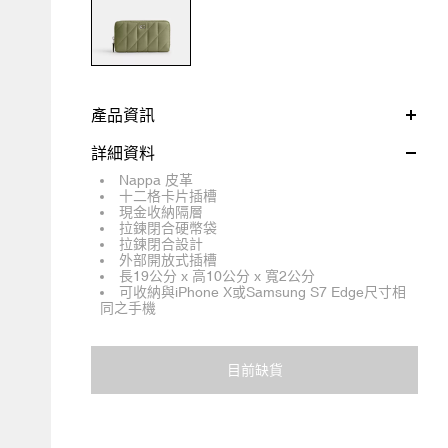
產品資訊
詳細資料
Nappa 皮革
十二格卡片插槽
現金收納隔層
拉鍊閉合硬幣袋
拉鍊閉合設計
外部開放式插槽
長19公分 x 高10公分 x 寬2公分
可收納與iPhone X或Samsung S7 Edge尺寸相
同之手機
目前缺貨