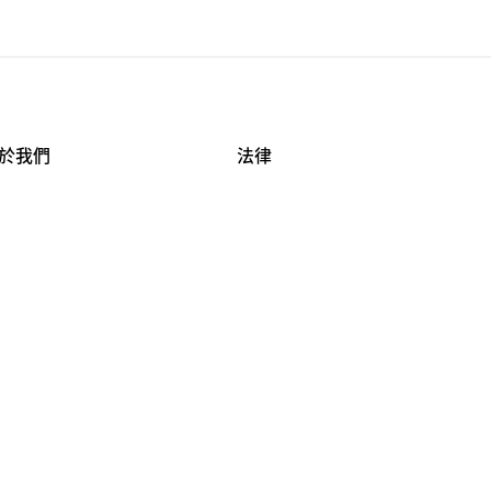
於我們
法律
司資料
使用條款
作機會
安全與隱私
牌保護
球商業誠信計畫
APESTRY