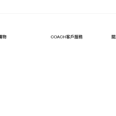
購物
COACH客戶服務
關
查詢
聯絡我們
公
導航
800-902-308
工
品
全
T