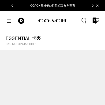
COACH會員權益調整通知
點擊查看
立即追蹤
ESSENTIAL 卡夾
SKU NO: CP445/LHBLK