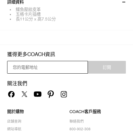
詳細資料
鱷魚壓紋皮革
五格卡片插槽
長11公分 x 高7.5公分
獲得更多COACH資訊
訂閱
關注我們
關於購物
COACH客戶服務
店舖查詢
聯絡我們
網站導航
800-902-308