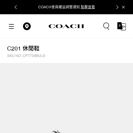
COACH會員權益調整通知
點擊查看
立即追蹤
C201 休閒鞋
SKU NO: CP773/BK/LG