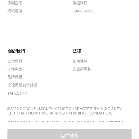
店舖查詢
聯絡我們
網站導航
800-902-308
關於我們
法律
公司資料
使用條款
工作機會
安全與隱私
品牌保護
全球商業誠信計畫
TAPESTRY
©2022 COACH® / MICKEY MOUSE CHARACTER: TM & © DISNEY.
KEITH HARING ARTWORK: © KEITH HARING FOUNDATION.
©2022 COACH IP HOLDINGS LLC. COACH, COACH SIGNATURE C
DESIGN, COACH & TAG DESIGN, COACH HORSE & CARRIAGE
DESIGN ARE REGISTERED TRADEMARKS OF COACH IP HOLDINGS
目前缺貨
LLC.