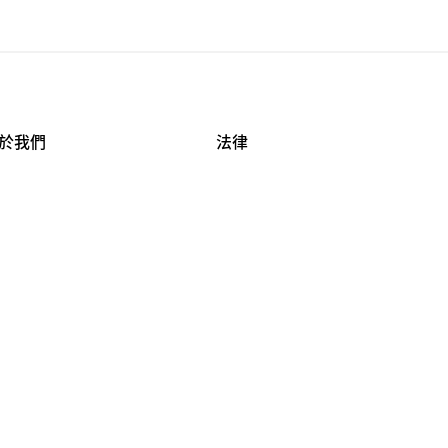
於我們
法律
司資料
使用條款
作機會
安全與隱私
牌保護
球商業誠信計畫
APESTRY