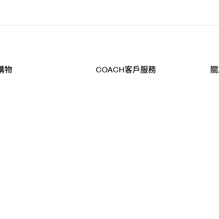
購物
COACH客戶服務
關
查詢
聯絡我們
公
導航
800-902-308
工
品
全
T