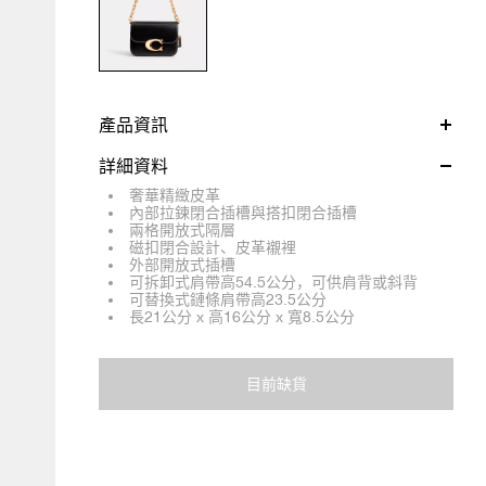
產品資訊
詳細資料
奢華精緻皮革
內部拉鍊閉合插槽與搭扣閉合插槽
兩格開放式隔層
磁扣閉合設計、皮革襯裡
外部開放式插槽
可拆卸式肩帶高54.5公分，可供肩背或斜背
可替換式鏈條肩帶高23.5公分
長21公分 x 高16公分 x 寬8.5公分
目前缺貨