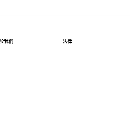
於我們
法律
司資料
使用條款
作機會
安全與隱私
牌保護
球商業誠信計畫
APESTRY