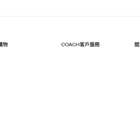
購物
COACH客戶服務
關
查詢
聯絡我們
公
導航
800-902-308
工
品
全
T