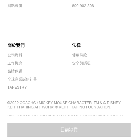
網站導航
800-902-308
關於我們
法律
公司資料
使用條款
工作機會
安全與隱私
品牌保護
全球商業誠信計畫
TAPESTRY
©2022 COACH® / MICKEY MOUSE CHARACTER: TM & © DISNEY.
KEITH HARING ARTWORK: © KEITH HARING FOUNDATION.
©2022 COACH IP HOLDINGS LLC. COACH, COACH SIGNATURE C
DESIGN, COACH & TAG DESIGN, COACH HORSE & CARRIAGE
DESIGN ARE REGISTERED TRADEMARKS OF COACH IP HOLDINGS
LLC.
目前缺貨