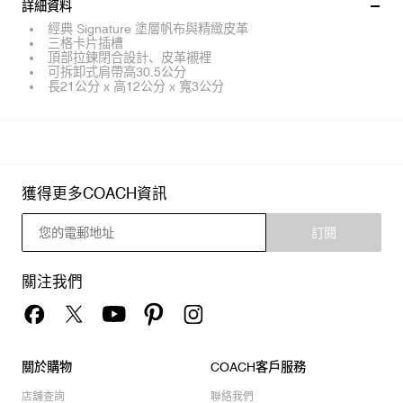
詳細資料
經典 Signature 塗層帆布與精緻皮革
三格卡片插槽
頂部拉鍊閉合設計、皮革襯裡
可拆卸式肩帶高30.5公分
長21公分 x 高12公分 x 寬3公分
獲得更多COACH資訊
訂閱
關注我們
關於購物
COACH客戶服務
店舖查詢
聯絡我們