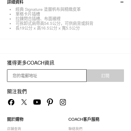
詳細資料
經典 Signature 塗層帆布與精緻皮革
單格卡片插槽
拉鍊閉合插槽、布面襯裡
可拆卸式肩帶高54.5公分，可供肩背或斜背
長19公分 x 高16.5公分 x 寬5.5公分
獲得更多COACH資訊
訂閱
關注我們
關於購物
COACH客戶服務
店舖查詢
聯絡我們