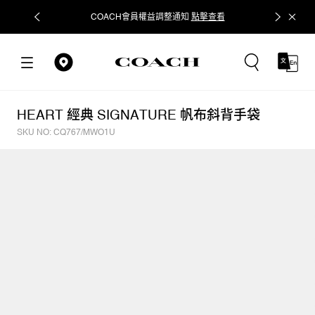
COACH會員權益調整通知
點擊查看
立即追蹤
HEART 經典 SIGNATURE 帆布斜背手袋
SKU NO: CQ767/MWO1U