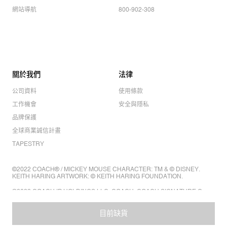
網站導航
800-902-308
關於我們
法律
公司資料
使用條款
工作機會
安全與隱私
品牌保護
全球商業誠信計畫
TAPESTRY
©2022 COACH® / MICKEY MOUSE CHARACTER: TM & © DISNEY.
KEITH HARING ARTWORK: © KEITH HARING FOUNDATION.
©2022 COACH IP HOLDINGS LLC. COACH, COACH SIGNATURE C
DESIGN, COACH & TAG DESIGN, COACH HORSE & CARRIAGE
DESIGN ARE REGISTERED TRADEMARKS OF COACH IP HOLDINGS
LLC.
目前缺貨