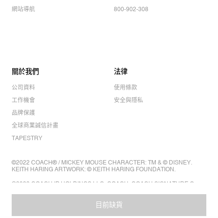
網站導航
800-902-308
關於我們
法律
公司資料
使用條款
工作機會
安全與隱私
品牌保護
全球商業誠信計畫
TAPESTRY
©2022 COACH® / MICKEY MOUSE CHARACTER: TM & © DISNEY.
KEITH HARING ARTWORK: © KEITH HARING FOUNDATION.
©2022 COACH IP HOLDINGS LLC. COACH, COACH SIGNATURE C
DESIGN, COACH & TAG DESIGN, COACH HORSE & CARRIAGE
DESIGN ARE REGISTERED TRADEMARKS OF COACH IP HOLDINGS
LLC.
目前缺貨