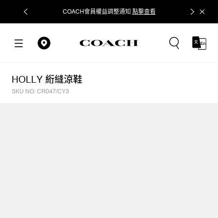
COACH會員權益調整通知
點擊查看
立即追蹤
HOLLY 絎縫涼鞋
SKU NO: CR047/CY3