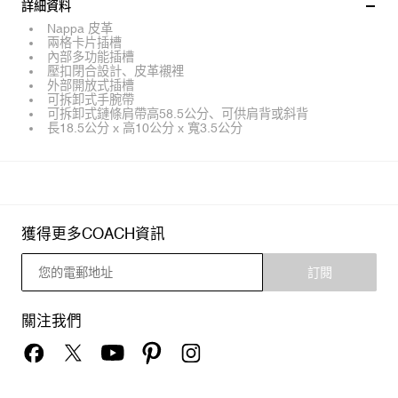
詳細資料
Nappa 皮革
兩格卡片插槽
內部多功能插槽
壓扣閉合設計、皮革襯裡
外部開放式插槽
可拆卸式手腕帶
可拆卸式鏈條肩帶高58.5公分、可供肩背或斜背
長18.5公分 x 高10公分 x 寬3.5公分
獲得更多COACH資訊
訂閱
關注我們