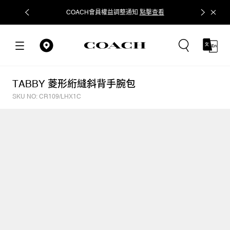
COACH會員權益調整通知
點擊查看
立即追蹤
TABBY 菱形絎縫斜背手腕包
SKU NO: CR109/LHX1C