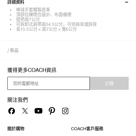
詳細資料
棒球手套鞣製皮革
頂部拉鍊閉合設計、布面襯裡
提把高7公分
可拆卸式肩帶高54.5公分，可供肩背或斜背
長15.5公分 x 高7公分 x 寬6公分
/
新品
獲得更多COACH資訊
訂閱
關注我們
關於購物
COACH客戶服務