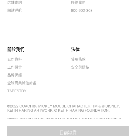
店舖查詢
聯絡我們
網站導航
800-902-308
關於我們
法律
公司資料
使用條款
工作機會
安全與隱私
品牌保護
全球商業誠信計畫
TAPESTRY
©2022 COACH® / MICKEY MOUSE CHARACTER: TM & © DISNEY.
KEITH HARING ARTWORK: © KEITH HARING FOUNDATION.
©2022 COACH IP HOLDINGS LLC. COACH, COACH SIGNATURE C
DESIGN, COACH & TAG DESIGN, COACH HORSE & CARRIAGE
DESIGN ARE REGISTERED TRADEMARKS OF COACH IP HOLDINGS
LLC.
目前缺貨