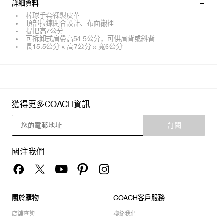
詳細資料
棒球手套鞣製皮革
頂部拉鍊閉合設計、布面襯裡
提把高7公分
可拆卸式肩帶高54.5公分，可供肩背或斜背
長15.5公分 x 高7公分 x 寬6公分
獲得更多COACH資訊
訂閱
關注我們
關於購物
COACH客戶服務
店舖查詢
聯絡我們