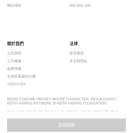
網站導航
800-902-308
關於我們
法律
公司資料
使用條款
工作機會
安全與隱私
品牌保護
全球商業誠信計畫
TAPESTRY
©2022 COACH® / MICKEY MOUSE CHARACTER: TM & © DISNEY.
KEITH HARING ARTWORK: © KEITH HARING FOUNDATION.
©2022 COACH IP HOLDINGS LLC. COACH, COACH SIGNATURE C
DESIGN, COACH & TAG DESIGN, COACH HORSE & CARRIAGE
DESIGN ARE REGISTERED TRADEMARKS OF COACH IP HOLDINGS
LLC.
目前缺貨