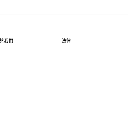
於我們
法律
司資料
使用條款
作機會
安全與隱私
牌保護
球商業誠信計畫
APESTRY