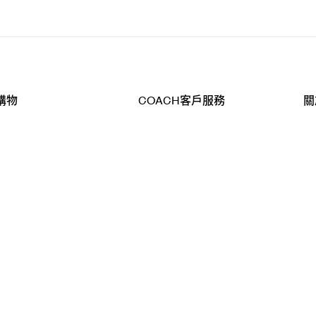
購物
COACH客戶服務
關
查詢
聯絡我們
公
導航
800-902-308
工
品
全
T