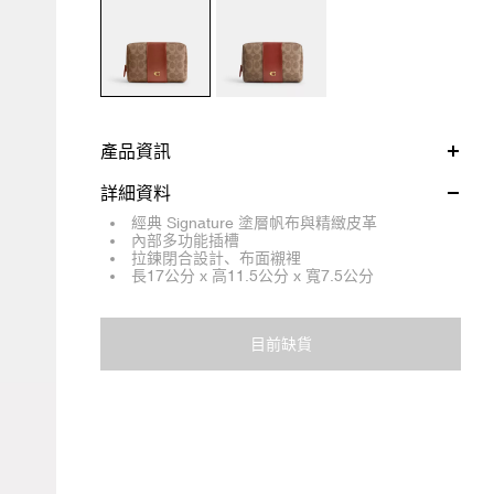
產品資訊
詳細資料
經典 Signature 塗層帆布與精緻皮革
內部多功能插槽
拉鍊閉合設計、布面襯裡
長17公分 x 高11.5公分 x 寬7.5公分
目前缺貨