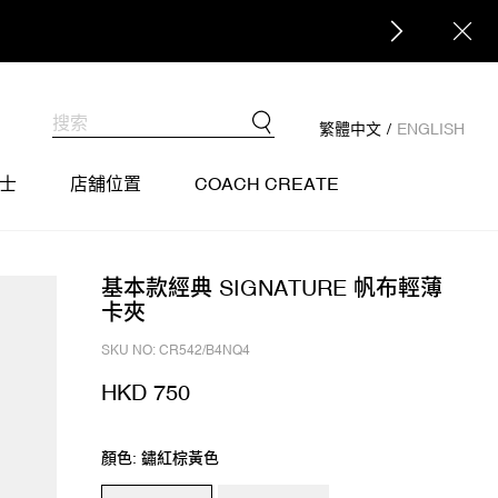
繁體中文
/
ENGLISH
士
店舖位置
COACH CREATE
基本款經典 SIGNATURE 帆布輕薄
卡夾
SKU NO: CR542/B4NQ4
HKD 750
顏色: 鏽紅棕黃色