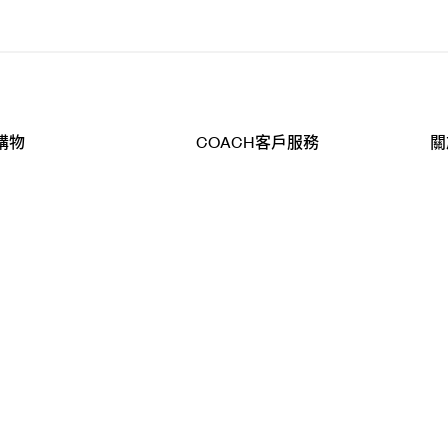
購物
COACH客戶服務
關
查詢
聯絡我們
公
導航
800-902-308
工
品
全
T