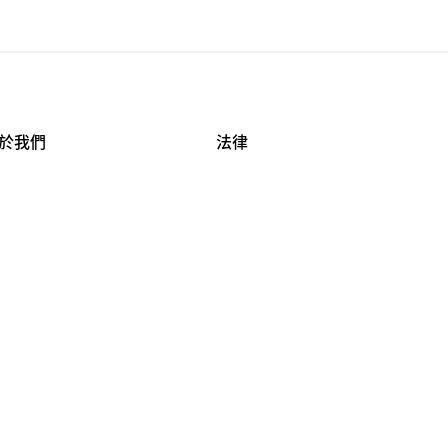
於我們
法律
司資料
使用條款
作機會
安全與隱私
牌保護
球商業誠信計畫
APESTRY